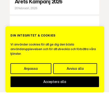
Årets Kampanj 2026
20 februari, 2026
Här är årets huvudjury 2026 –
Alexei Grinevski ny ordförande
DIN INTEGRITET & COOKIES
13 februari, 2026
Vi använder cookies för att ge dig den bästa
användarupplevelsen och för att utveckla och förbättra våra
tjänster.
Sveriges Mediebyråer lanserar
tre nya stipendier – ska lyfta
Anpassa
Avvisa alla
kultur, kompetens och ledarskap i
branschen
Acceptera alla
22 januari, 2026
Acast är Årets Säljorganisation