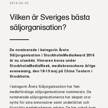
2016-04-20
Vilken är Sveriges bästa
säljorganisation?
De nominerade
i kategorin
Årets
Säljorganisation i StockholmMediaAward 2016
är nu utsedda.
Vinnaren koras
under
StockholmMediaWeek, mediebranschens årliga
evenemang, den 18-19 maj på China Teatern i
Stockholm.
I kategorin Årets Säljorganisation har fem
medieföretags säljorganisationer nominerats. De
nominerade säljorganisationerna har skapat stor
nytta för sina annonsörer samt underlättat och
förstärkt mediebyråernas arbete. De har också över