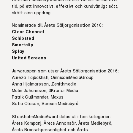
tid, på ett innovativt, effektivt och kundvänligt sätt,
skött sina uppdrag.
Nominerade till Årets Säljorganisation
2016:
Clear Channel
Schibsted
Smartclip
Splay
United Screens
Jurygruppen som utser Årets Säljorganisation 2016:
Alireza Tajbakhsh,
OmnicomMediaGroup
Anna Hjalmarsson,
Zenithmedia
Malin Johansson,
3Kronor Media
Patrik Gullmander,
Maxus
Sofia Olsson,
Scream Mediabyrå
StockholmMediaAward delas ut i fem kategorier:
Årets Kampanj, Årets Annonsör, Årets Mediebyrå,
Årets Branschpersonlighet och Årets