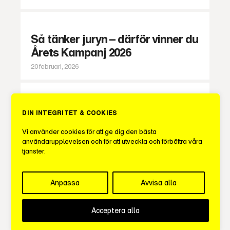
Så tänker juryn – därför vinner du
Årets Kampanj 2026
20 februari, 2026
Här är årets huvudjury 2026 –
DIN INTEGRITET & COOKIES
Alexei Grinevski ny ordförande
Vi använder cookies för att ge dig den bästa
13 februari, 2026
användarupplevelsen och för att utveckla och förbättra våra
tjänster.
Sveriges Mediebyråer lanserar
Anpassa
Avvisa alla
tre nya stipendier – ska lyfta
kultur, kompetens och ledarskap i
Acceptera alla
branschen