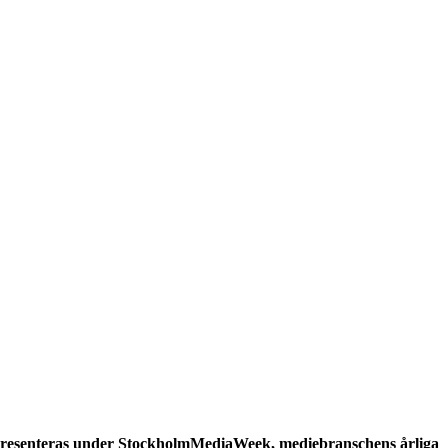
 presenteras under StockholmMediaWeek, mediebranschens årliga