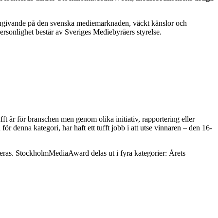
t tongivande på den svenska mediemarknaden, väckt känslor och
rsonlighet består av Sveriges Mediebyråers styrelse.
ufft år för branschen men genom olika initiativ, rapportering eller
ör denna kategori, har haft ett tufft jobb i att utse vinnaren – den 16-
eras. StockholmMediaAward delas ut i fyra kategorier: Årets