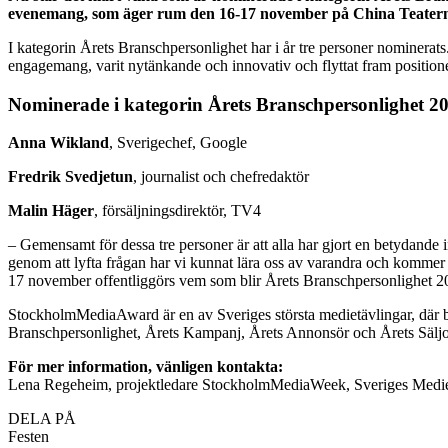
evenemang, som äger rum den 16-17 november på China Teatern
I kategorin Årets Branschpersonlighet har i år tre personer nominerat
engagemang, varit nytänkande och innovativ och flyttat fram positio
Nominerade i kategorin Årets Branschpersonlighet 20
Anna Wikland
, Sverigechef, Google
Fredrik Svedjetun
, journalist och chefredaktör
Malin Häger
, försäljningsdirektör, TV4
– Gemensamt för dessa tre personer är att alla har gjort en betydande in
genom att lyfta frågan har vi kunnat lära oss av varandra och kommer ku
17 november offentliggörs vem som blir Årets Branschpersonlighet 20
StockholmMediaAward är en av Sveriges största medietävlingar, där b
Branschpersonlighet, Årets Kampanj, Årets Annonsör och Årets Säljo
För mer information, vänligen kontakta:
Lena Regeheim, projektledare StockholmMediaWeek, Sveriges Medi
DELA PÅ
Festen