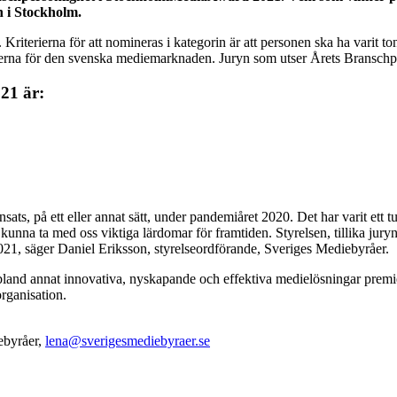
 i Stockholm.
s. Kriterierna för att nomineras i kategorin är att personen ska ha vari
nerna för den svenska mediemarknaden. Juryn som utser Årets Branschpe
21 är:
sats, på ett eller annat sätt, under pandemiåret 2020. Det har varit ett t
nna ta med oss viktiga lärdomar för framtiden. Styrelsen, tillika juryn f
21, säger Daniel Eriksson, styrelseordförande, Sveriges Mediebyråer.
land annat innovativa, nyskapande och effektiva medielösningar premi
rganisation.
ebyråer,
lena@sverigesmediebyraer.se