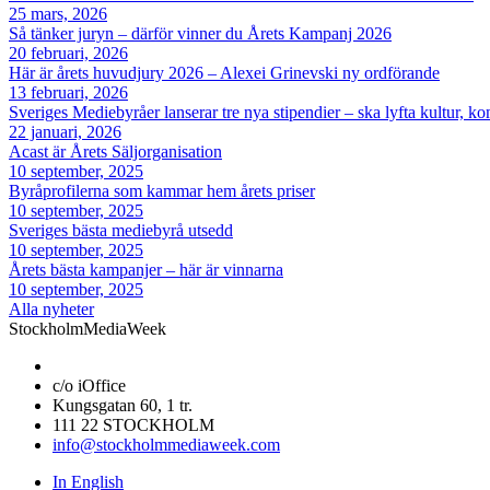
25 mars, 2026
Så tänker juryn – därför vinner du Årets Kampanj 2026
20 februari, 2026
Här är årets huvudjury 2026 – Alexei Grinevski ny ordförande
13 februari, 2026
Sveriges Mediebyråer lanserar tre nya stipendier – ska lyfta kultur, 
22 januari, 2026
Acast är Årets Säljorganisation
10 september, 2025
Byråprofilerna som kammar hem årets priser
10 september, 2025
Sveriges bästa mediebyrå utsedd
10 september, 2025
Årets bästa kampanjer – här är vinnarna
10 september, 2025
Alla nyheter
StockholmMediaWeek
c/o iOffice
Kungsgatan 60, 1 tr.
111 22 STOCKHOLM
info@stockholmmediaweek.com
In English