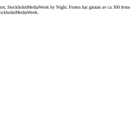
 StockholmMediaWeek by Night. Festen har gästats av ca 300 festsugna 
r StockholmMediaWeek.