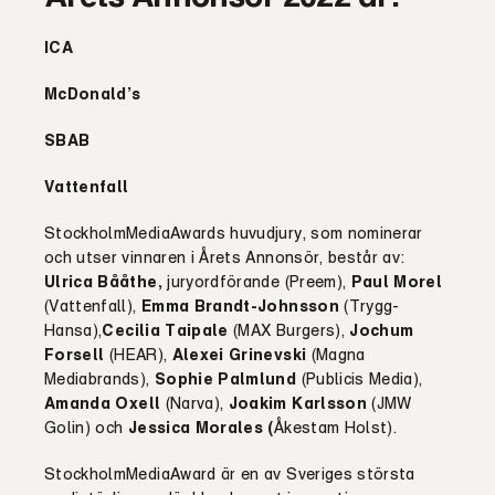
ICA
McDonald’s
SBAB
Vattenfall
StockholmMediaAwards huvudjury, som nominerar
och utser vinnaren i Årets Annonsör, består av:
Ulrica Bååthe,
juryordförande
(Preem),
Paul Morel
(Vattenfall),
Emma Brandt-Johnsson
(Trygg-
Hansa),
Cecilia Taipale
(MAX Burgers),
Jochum
Forsell
(HEAR),
Alexei Grinevski
(Magna
Mediabrands),
Sophie Palmlund
(Publicis Media),
Amanda Oxell
(Narva),
Joakim Karlsson
(JMW
Golin) och
Jessica Morales (
Åkestam Holst).
StockholmMediaAward är en av Sveriges största