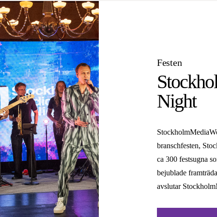
Festen
Stockh
Night
StockholmMediaWee
branschfesten, Sto
ca 300 festsugna som
bejublade framträda
avslutar Stockhol