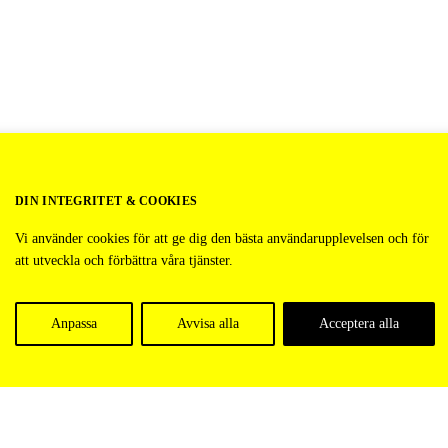
DIN INTEGRITET & COOKIES
Vi använder cookies för att ge dig den bästa användarupplevelsen och för
att utveckla och förbättra våra tjänster.
Anpassa
Avvisa alla
Acceptera alla
StockholmMediaWeek
c/o iOffice
Kungsgatan 60, 1 tr.