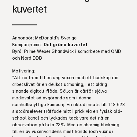
kuvertet
Annonsör: McDonald’s Sverige
Kampanjnamn:
Det gröna kuvertet
Byrå: Prime Weber Shandwick i samarbete med OMD
och Nord DDB
Motivering:
”Att nå fram till en ung vuxen med ett budskap om
arbetslivet är en delikat utmaning, i ett aldrig
sinande digitalt flöde. Sällan är därför själva
medievalet så avgörande som i denna
samhällsnyttiga kampanj. En riktad insats till 118 628
sistaårselever träffade mitt i prick via en fysisk old-
school kanal och lyckades tack vare det nå en
observation på hela 73%. Med en charmig blinkning
till en av vuxenvärldens mest kända (och vuxna)