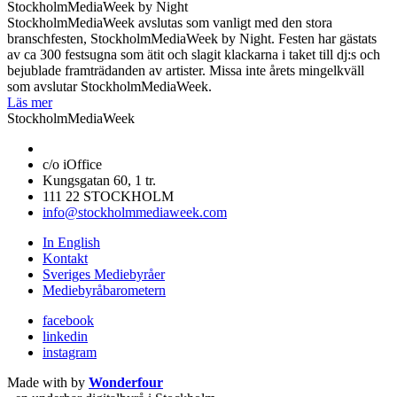
StockholmMediaWeek by Night
StockholmMediaWeek avslutas som vanligt med den stora
branschfesten, StockholmMediaWeek by Night. Festen har gästats
av ca 300 festsugna som ätit och slagit klackarna i taket till dj:s och
bejublade framträdanden av artister. Missa inte årets mingelkväll
som avslutar StockholmMediaWeek.
Läs mer
StockholmMediaWeek
c/o iOffice
Kungsgatan 60, 1 tr.
111 22 STOCKHOLM
info@stockholmmediaweek.com
In English
Kontakt
Sveriges Mediebyråer
Mediebyråbarometern
facebook
linkedin
instagram
Made with
by
Wonderfour