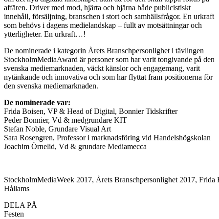
affären. Driver med mod, hjärta och hjärna både publicistiskt
innehåll, försäljning, branschen i stort och samhällsfrågor. En urkraft
som behövs i dagens medielandskap – fullt av motsättningar och
ytterligheter. En urkraft…!
De nominerade i kategorin Årets Branschpersonlighet i tävlingen
StockholmMediaAward är personer som har varit tongivande på den
svenska mediemarknaden, väckt känslor och engagemang, varit
nytänkande och innovativa och som har flyttat fram positionerna för
den svenska mediemarknaden.
De nominerade var:
Frida Boisen, VP & Head of Digital, Bonnier Tidskrifter
Peder Bonnier, Vd & medgrundare KIT
Stefan Noble, Grundare Visual Art
Sara Rosengren, Professor i marknadsföring vid Handelshögskolan
Joachim Örnelid, Vd & grundare Mediamecca
StockholmMediaWeek 2017, Årets Branschpersonlighet 2017, Frida 
Hållams
DELA PÅ
Festen