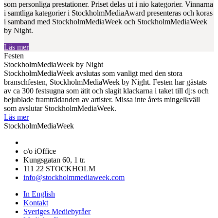
som personliga prestationer. Priset delas ut i nio kategorier. Vinnarna
i samtliga kategorier i StockholmMediaAward presenteras och koras
i samband med StockholmMediaWeek och StockholmMediaWeek
by Night.
Läs mer
Festen
StockholmMediaWeek by Night
StockholmMediaWeek avslutas som vanligt med den stora
branschfesten, StockholmMediaWeek by Night. Festen har gästats
av ca 300 festsugna som ätit och slagit klackarna i taket till dj:s och
bejublade framträdanden av artister. Missa inte årets mingelkväll
som avslutar StockholmMediaWeek.
Läs mer
StockholmMediaWeek
c/o iOffice
Kungsgatan 60, 1 tr.
111 22 STOCKHOLM
info@stockholmmediaweek.com
In English
Kontakt
Sveriges Mediebyråer