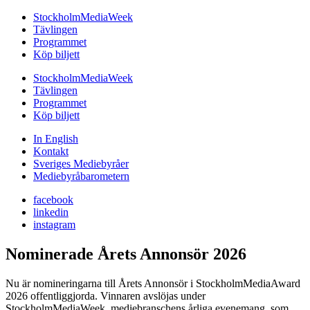
StockholmMediaWeek
Tävlingen
Programmet
Köp biljett
StockholmMediaWeek
Tävlingen
Programmet
Köp biljett
In English
Kontakt
Sveriges Mediebyråer
Mediebyråbarometern
facebook
linkedin
instagram
Nominerade Årets Annonsör 2026
Nu är nomineringarna till Årets Annonsör i StockholmMediaAward
2026 offentliggjorda. Vinnaren avslöjas under
StockholmMediaWeek, mediebranschens årliga evenemang, som